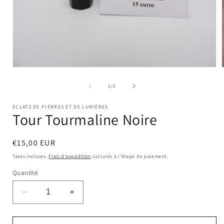
Ouvrir
le
l
média
de
1
/
2
1
dans
ECLATS DE PIERRES ET DE LUMIÈRES
une
Tour Tourmaline Noire
fenêtre
modale
Prix
€15,00 EUR
habituel
Taxes incluses.
Frais d'expédition
calculés à l'étape de paiement.
Quantité
Réduire
Augmenter
la
la
quantité
quantité