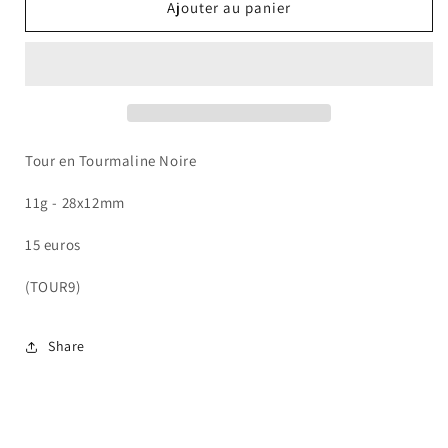
de
de
Ajouter au panier
Tour
Tour
Tourmaline
Tourmaline
Noire
Noire
Tour en Tourmaline Noire
11g - 28x12mm
15 euros
(TOUR9)
Share