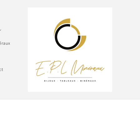
éraux
ct