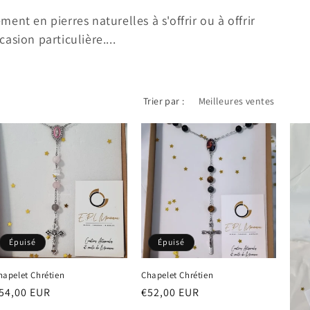
ment en pierres naturelles à s'offrir ou à offrir
casion particulière....
Trier par :
Épuisé
Épuisé
hapelet Chrétien
Chapelet Chrétien
rix
54,00 EUR
Prix
€52,00 EUR
abituel
habituel