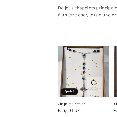
o
De jolis chapelets principale
l
à un être cher, lors d'une oc
l
e
c
t
i
Épuisé
o
Chapelet Chrétien
C
n
Prix
€56,00 EUR
P
€
habituel
h