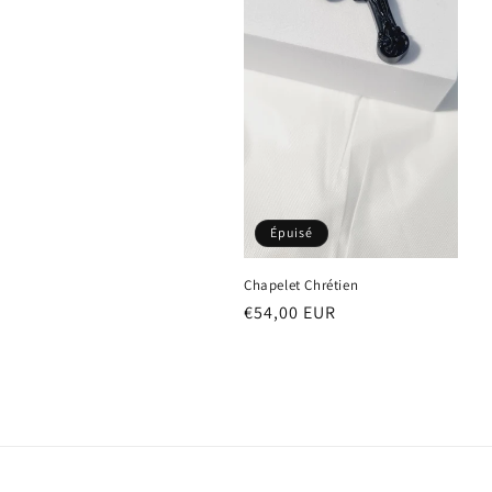
Épuisé
Chapelet Chrétien
Prix
€54,00 EUR
habituel