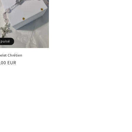
Épuisé
elet Chrétien
,00 EUR
ituel