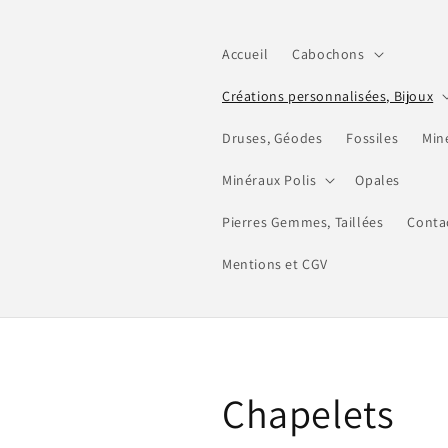
et
passer
au
Accueil
Cabochons
contenu
Créations personnalisées, Bijoux
Druses, Géodes
Fossiles
Min
Minéraux Polis
Opales
Pierres Gemmes, Taillées
Conta
Mentions et CGV
C
Chapelets