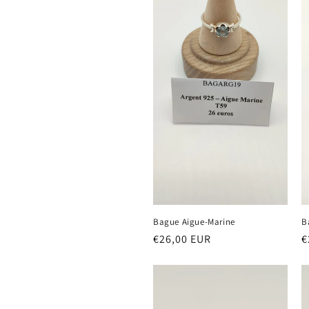
Bague Aigue-Marine
B
Prix
€26,00 EUR
P
€
habituel
h