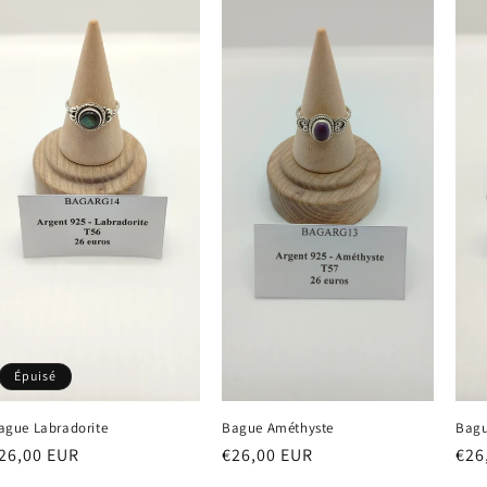
Épuisé
ague Labradorite
Bague Améthyste
Bagu
rix
26,00 EUR
Prix
€26,00 EUR
Prix
€26
abituel
habituel
hab