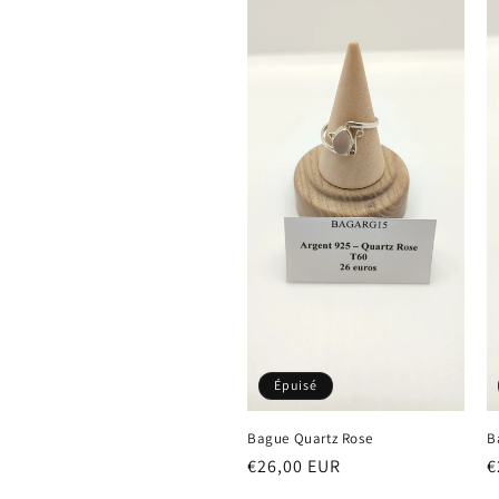
Épuisé
Bague Quartz Rose
B
Prix
€26,00 EUR
P
€
habituel
h