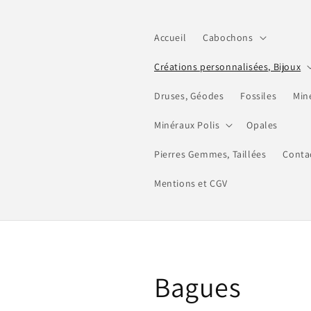
et
passer
au
Accueil
Cabochons
contenu
Créations personnalisées, Bijoux
Druses, Géodes
Fossiles
Min
Minéraux Polis
Opales
Pierres Gemmes, Taillées
Conta
Mentions et CGV
C
Bagues