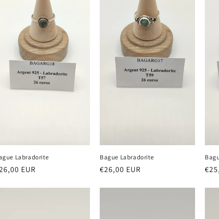
ague Labradorite
Bague Labradorite
Bagu
rix
26,00 EUR
Prix
€26,00 EUR
Prix
€25
abituel
habituel
hab