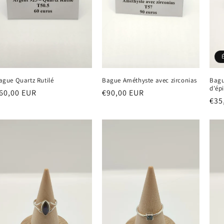
ague Quartz Rutilé
Bague Améthyste avec zirconias
Bagu
d'ép
rix
60,00 EUR
Prix
€90,00 EUR
Prix
€35
abituel
habituel
hab