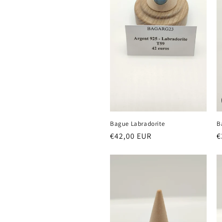
Bague Labradorite
B
Prix
€42,00 EUR
P
€
habituel
h