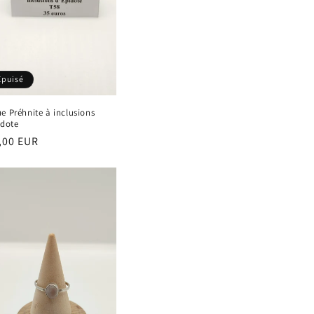
Épuisé
e Préhnite à inclusions
idote
,00 EUR
ituel