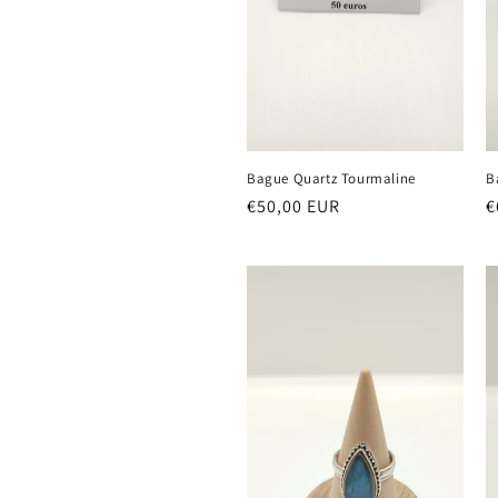
:
Bague Quartz Tourmaline
B
Prix
€50,00 EUR
P
€
habituel
h