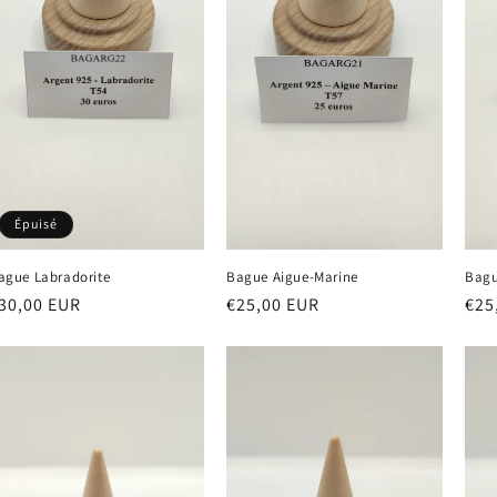
Épuisé
ague Labradorite
Bague Aigue-Marine
Bagu
rix
30,00 EUR
Prix
€25,00 EUR
Prix
€25
abituel
habituel
hab