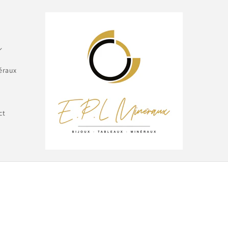
éraux
ct