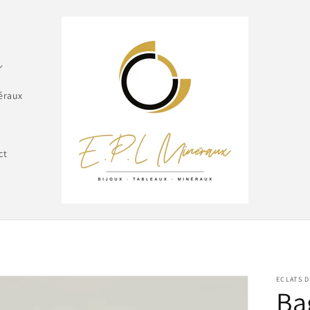
éraux
ct
ECLATS D
Ba