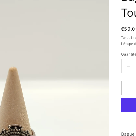
To
Prix
€50,0
habit
Taxes in
l'étape 
Quantit
Réd
la
qua
de
Ba
Qua
Tou
Bague 