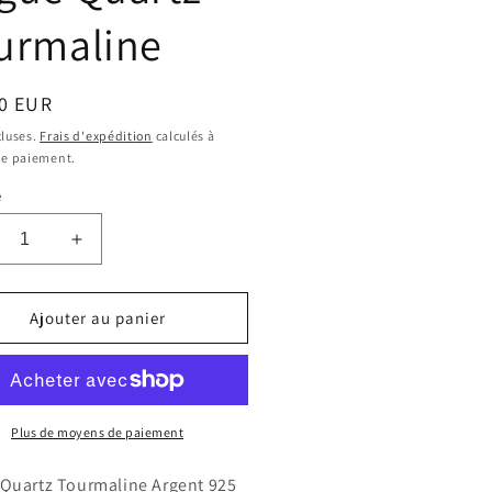
urmaline
0 EUR
uel
cluses.
Frais d'expédition
calculés à
de paiement.
é
uire
Augmenter
la
ntité
quantité
de
Ajouter au panier
gue
Bague
rtz
Quartz
rmaline
Tourmaline
Plus de moyens de paiement
Quartz Tourmaline Argent 925