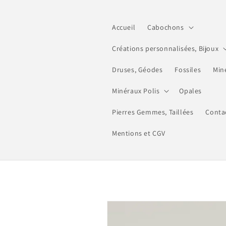
et
passer
au
Accueil
Cabochons
contenu
Créations personnalisées, Bijoux
Druses, Géodes
Fossiles
Min
Minéraux Polis
Opales
Pierres Gemmes, Taillées
Conta
Mentions et CGV
Passer aux
informations
produits