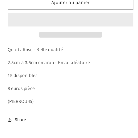
de
de
Ajouter au panier
Quartz
Quartz
Rose
Rose
Quartz Rose - Belle qualité
2.5cm à 3.5cm environ - Envoi aléatoire
15 disponibles
8 euros pièce
(PIERROU45)
Share