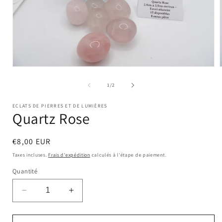
Ouvrir
le
l
média
de
1
/
2
1
dans
ECLATS DE PIERRES ET DE LUMIÈRES
une
Quartz Rose
fenêtre
modale
Prix
€8,00 EUR
habituel
Taxes incluses.
Frais d'expédition
calculés à l'étape de paiement.
Quantité
Réduire
Augmenter
la
la
quantité
quantité