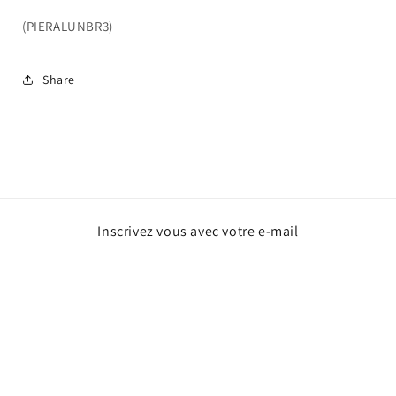
(PIERALUNBR3)
Share
Inscrivez vous avec votre e-mail
E-mail
Facebook
Instagram
TikTok
Snapchat