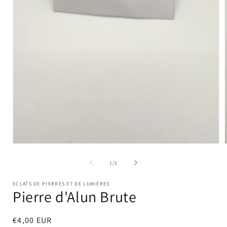
Ouvrir
le
l
média
de
1
/
2
1
dans
ECLATS DE PIERRES ET DE LUMIÈRES
une
Pierre d'Alun Brute
fenêtre
modale
Prix
€4,00 EUR