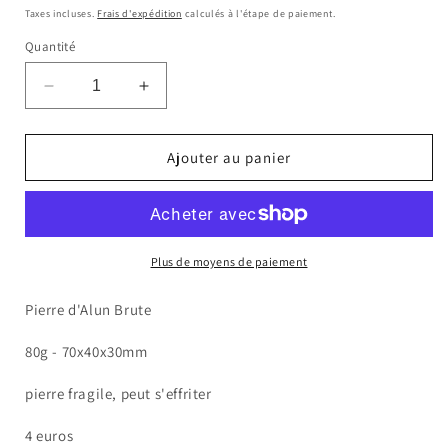
habituel
Taxes incluses.
Frais d'expédition
calculés à l'étape de paiement.
Quantité
Réduire
Augmenter
la
la
quantité
quantité
de
de
Ajouter au panier
Pierre
Pierre
d&#39;Alun
d&#39;Alun
Brute
Brute
Plus de moyens de paiement
Pierre d'Alun Brute
80g - 70x40x30mm
pierre fragile, peut s'effriter
4 euros