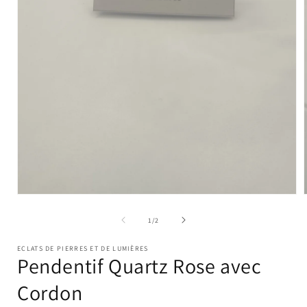
Ouvrir
le
l
média
de
1
/
2
1
dans
ECLATS DE PIERRES ET DE LUMIÈRES
une
Pendentif Quartz Rose avec
fenêtre
modale
Cordon