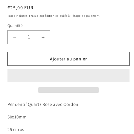
Prix
€25,00 EUR
habituel
Taxes incluses.
Frais d'expédition
calculés à l'étape de paiement.
Quantité
Réduire
Augmenter
la
la
quantité
quantité
de
de
Ajouter au panier
Pendentif
Pendentif
Quartz
Quartz
Rose
Rose
avec
avec
Cordon
Cordon
Pendentif Quartz Rose avec Cordon
50x10mm
25 euros