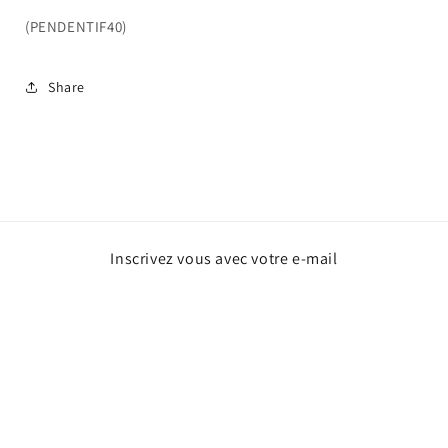
(PENDENTIF40)
Share
Inscrivez vous avec votre e-mail
E-mail
Facebook
Instagram
TikTok
Snapchat