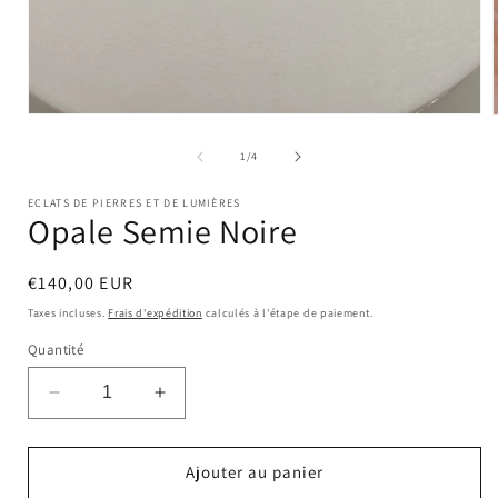
Ouvrir
le
l
média
de
1
/
4
1
dans
ECLATS DE PIERRES ET DE LUMIÈRES
une
Opale Semie Noire
fenêtre
modale
Prix
€140,00 EUR
habituel
Taxes incluses.
Frais d'expédition
calculés à l'étape de paiement.
Quantité
Réduire
Augmenter
la
la
quantité
quantité
de
de
Ajouter au panier
Opale
Opale