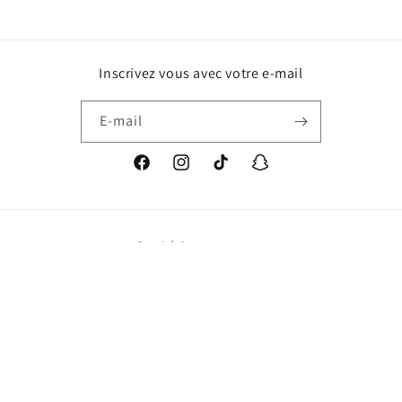
Inscrivez vous avec votre e-mail
E-mail
Facebook
Instagram
TikTok
Snapchat
Pays/région
EUR € | France
Moyens
de
paiement
© 2026,
Eclats de Pierres et de Lumières
Commerce électronique propulsé par