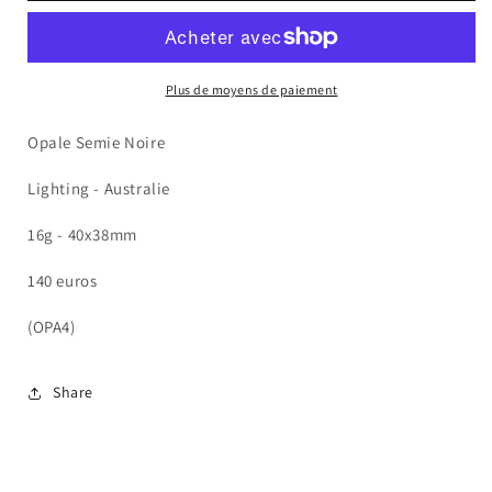
Semie
Semie
Noire
Noire
Plus de moyens de paiement
Opale Semie Noire
Lighting - Australie
16g - 40x38mm
140 euros
(OPA4)
Share