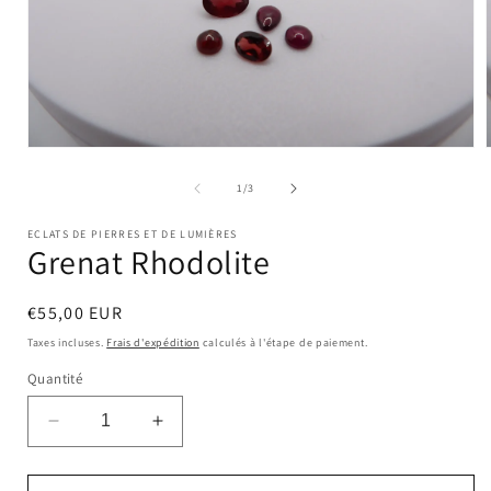
Ouvrir
le
l
média
de
1
/
3
1
dans
ECLATS DE PIERRES ET DE LUMIÈRES
une
Grenat Rhodolite
fenêtre
modale
Prix
€55,00 EUR
habituel
Taxes incluses.
Frais d'expédition
calculés à l'étape de paiement.
Quantité
Réduire
Augmenter
la
la
quantité
quantité