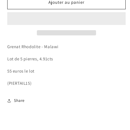
de
de
Ajouter au panier
Grenat
Grenat
Rhodolite
Rhodolite
Grenat Rhodolite - Malawi
Lot de 5 pierres, 4.91cts
55 euros le lot
(PIERTAIL15)
Share