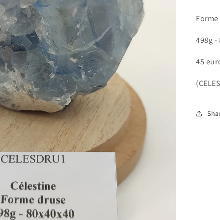
Forme
498g 
45 eur
(CELE
Sha