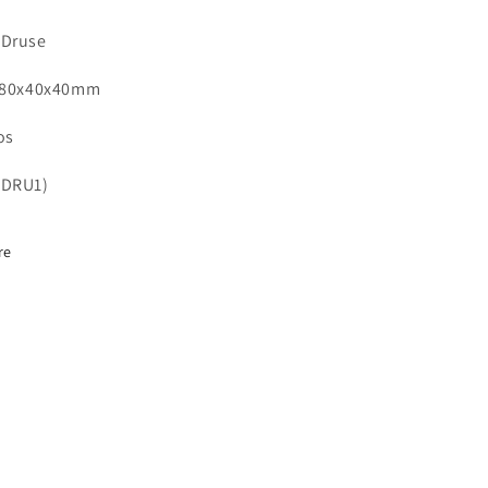
 Druse
- 80x40x40mm
os
SDRU1)
re