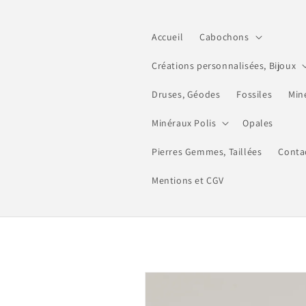
et
passer
au
Accueil
Cabochons
contenu
Créations personnalisées, Bijoux
Druses, Géodes
Fossiles
Min
Minéraux Polis
Opales
Pierres Gemmes, Taillées
Conta
Mentions et CGV
Passer aux
informations
produits