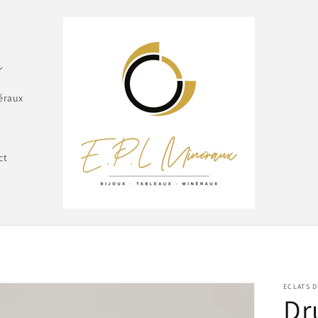
éraux
ct
ECLATS D
Dr