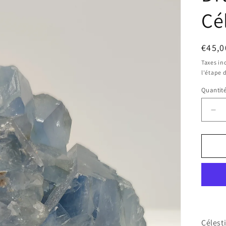
Cé
Prix
€45,0
habit
Taxes in
l'étape 
Quantit
Réd
la
qua
de
Dr
de
Cél
Célest