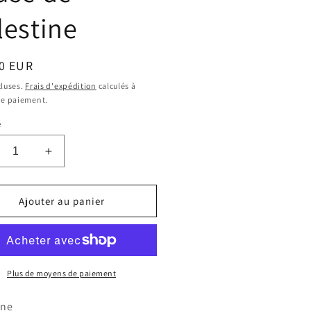
lestine
0 EUR
uel
cluses.
Frais d'expédition
calculés à
de paiement.
é
uire
Augmenter
la
ntité
quantité
de
Ajouter au panier
use
Druse
de
estine
Célestine
Plus de moyens de paiement
ine