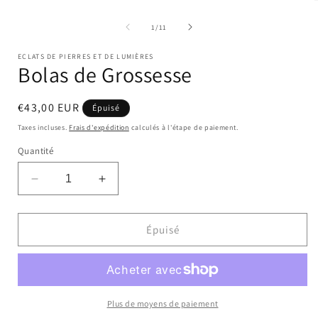
l
de
1
/
11
ECLATS DE PIERRES ET DE LUMIÈRES
Bolas de Grossesse
Prix
€43,00 EUR
Épuisé
habituel
Taxes incluses.
Frais d'expédition
calculés à l'étape de paiement.
Quantité
Réduire
Augmenter
la
la
quantité
quantité
de
de
Épuisé
Bolas
Bolas
de
de
Grossesse
Grossesse
Plus de moyens de paiement