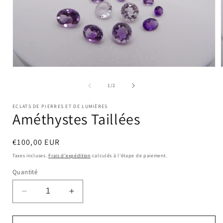
Ouvrir
le
l
média
de
1
/
2
1
dans
ECLATS DE PIERRES ET DE LUMIÈRES
une
Améthystes Taillées
fenêtre
modale
Prix
€100,00 EUR
habituel
Taxes incluses.
Frais d'expédition
calculés à l'étape de paiement.
Quantité
Réduire
Augmenter
la
la
quantité
quantité