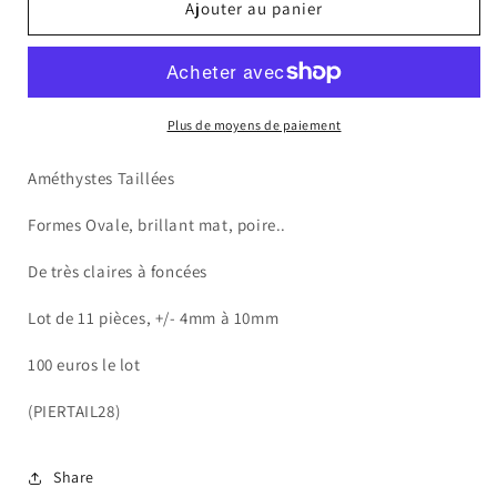
de
de
Ajouter au panier
Améthystes
Améthystes
Taillées
Taillées
Plus de moyens de paiement
Améthystes Taillées
Formes Ovale, brillant mat, poire..
De très claires à foncées
Lot de 11 pièces, +/- 4mm à 10mm
100 euros le lot
(PIERTAIL28)
Share