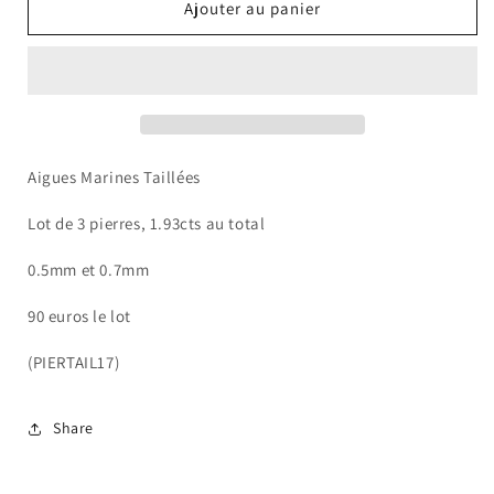
de
de
Ajouter au panier
Aigue
Aigue
Marine
Marine
Taillée
Taillée
Aigues Marines Taillées
Lot de 3 pierres, 1.93cts au total
0.5mm et 0.7mm
90 euros le lot
(PIERTAIL17)
Share