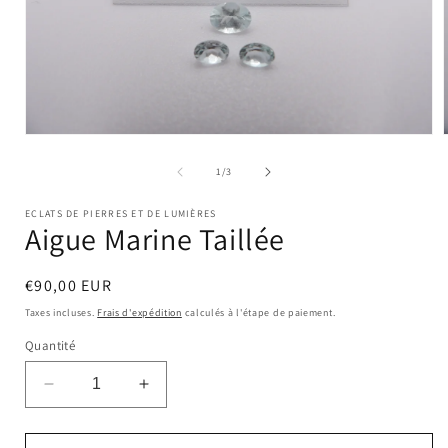
Ouvrir
le
l
média
de
1
/
3
1
dans
ECLATS DE PIERRES ET DE LUMIÈRES
une
Aigue Marine Taillée
fenêtre
modale
Prix
€90,00 EUR
habituel
Taxes incluses.
Frais d'expédition
calculés à l'étape de paiement.
Quantité
Réduire
Augmenter
la
la
quantité
quantité