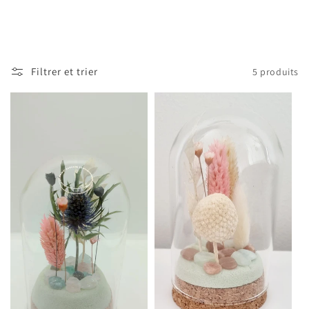
c
t
i
Filtrer et trier
5 produits
o
n
: