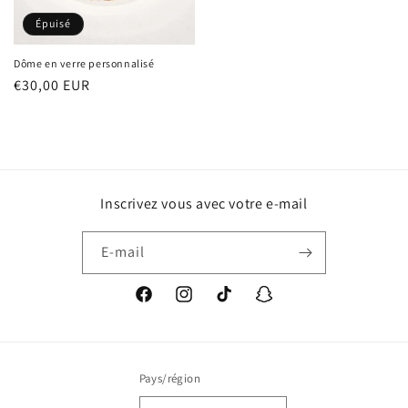
Épuisé
Dôme en verre personnalisé
Prix
€30,00 EUR
habituel
Inscrivez vous avec votre e-mail
E-mail
Facebook
Instagram
TikTok
Snapchat
Pays/région