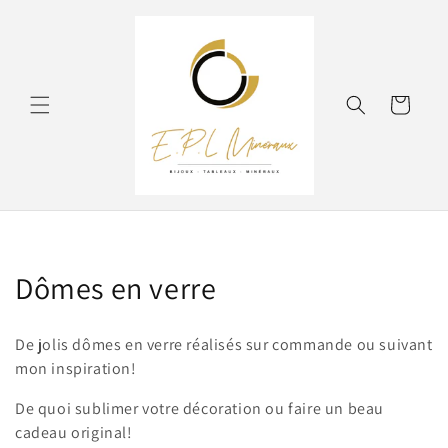
et
passer
au
contenu
Panier
C
Dômes en verre
o
De jolis dômes en verre réalisés sur commande ou suivant
l
mon inspiration!
l
De quoi sublimer votre décoration ou faire un beau
cadeau original!
e