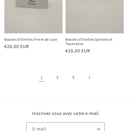
Boucles d'Oreilles Pierre de Lave
Boucles d'Oreilles Spinelle et
Tourmaline
Prix
€26,00 EUR
Prix
€28,00 EUR
habituel
habituel
1
2
3
Inscrivez vous avec votre e-mail
E-mail