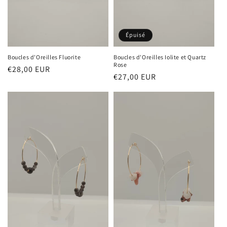
Épuisé
Boucles d'Oreilles Fluorite
Boucles d'Oreilles Iolite et Quartz
Rose
Prix
€28,00 EUR
Prix
€27,00 EUR
habituel
habituel