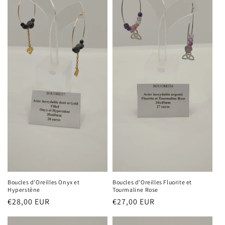
Boucles d'Oreilles Onyx et
Boucles d'Oreilles Fluorite et
Hyperstène
Tourmaline Rose
Prix
€28,00 EUR
Prix
€27,00 EUR
habituel
habituel