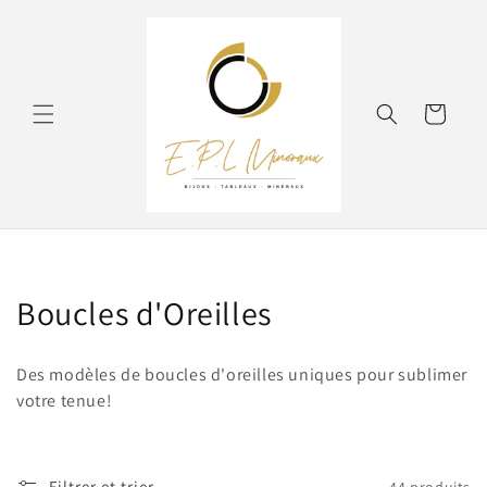
et
passer
au
contenu
Panier
C
Boucles d'Oreilles
o
Des modèles de boucles d'oreilles uniques pour sublimer
l
votre tenue!
l
e
Filtrer et trier
44 produits