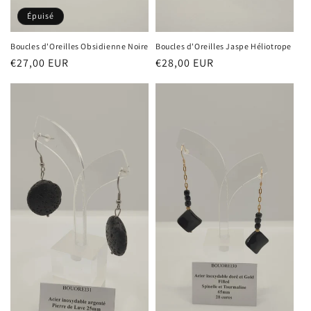
Épuisé
Boucles d'Oreilles Obsidienne Noire
Boucles d'Oreilles Jaspe Héliotrope
Prix
€27,00 EUR
Prix
€28,00 EUR
habituel
habituel